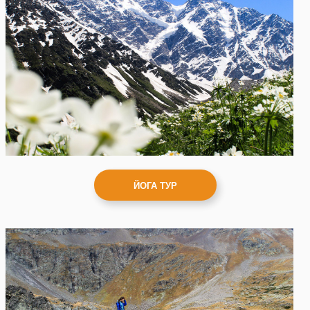
ageyevtravel@yandex.com
ПОЛИТИКА
КОНФИДЕНЦИАЛЬНОСТИ
Напиши нам в телеграмм
ДОГОВОР ОФЕРТЫ
УСЛОВИЯ ВОЗВРАТА
Напиши нам в Whats app
Мы в Instagram
*запрещен в России,
принадлежит Мета
ЙОГА ТУР