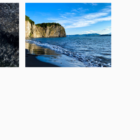
тлана
.com
амм
app