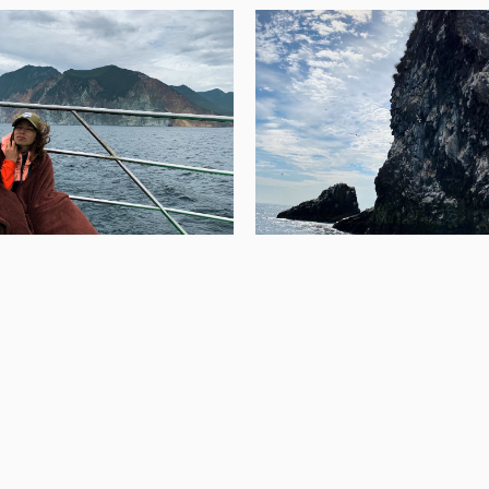
+7 919 430 40 74 Све
ageyevtravel@yandex
Напиши нам в телегр
Напиши нам в Whats 
Мы в Instagram