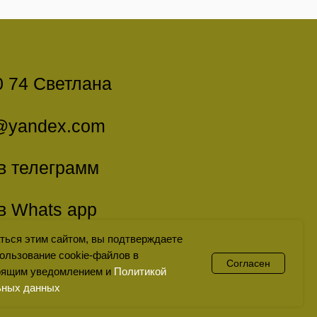
надлежит Мета
ться этим сайтом, вы подтверждаете
пользование cookie-файлов в
Согласен
тоящим уведомлением и
Политикой
ьных данных